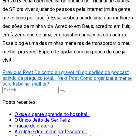
Em 2013 eu larguei meu cargo público no Tribunal de Justiça
de SP pra viver ajudando pessoas pela internet (muita gente
me criticou por isso...). Essa acabou sendo uma das melhores
decisões de minha vida. Acredito em Deus, acredito em fluir,
em fazer o que se ama, em transbordar na vida dos outros.
Esse blog é uma das minhas maneiras de transbordar o meu
melhor pra você. Espero te ajudar com um pouco do que já
vivi!
Previous Post
De como eu gravei 40 episódios de podcast
saindo da preguiça total…
Next Post
Como organizar a mente
para trabalhar melhor?
Posts recentes
O que a gente aprende no hospital…
O Único Jeito de Ser Feliz
Truque de oratória
A culpa é dos meus professores…