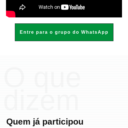
Entre para o grupo do WhatsApp
O que
dizem
Quem já participou