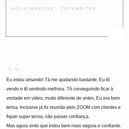
HÉLIO MARTINS - COPYWRITER
“
Eu estou amando! Tá me ajudando bastante. Eu tô
vendo e tô sentindo melhora. Tô conseguindo ficar à
vontade em vídeo, muito diferente de antes. Eu era bem
tensa. Inclusive já fiz reunião pelo ZOOM com clientes e
fiquei super tensa, não passei confiança.
Mas agora sinto que estou bem mais segura e confiante.