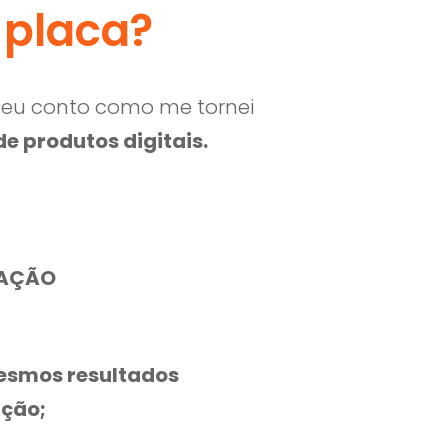
a placa?
 eu conto como me tornei
e produtos digitais.
CAÇÃO
mesmos resultados
ação;