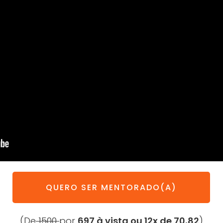
QUERO SER MENTORADO(A)
(De
1500
por
697 à vista ou 12x de 70,82
)