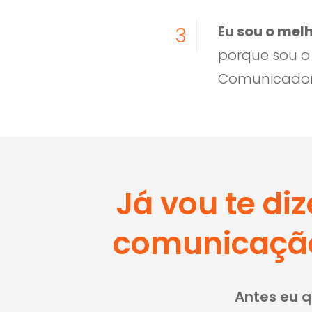
Eu
sou o melh
3
porque sou o 
Comunicador
Já vou te di
comunicação 
Antes eu q