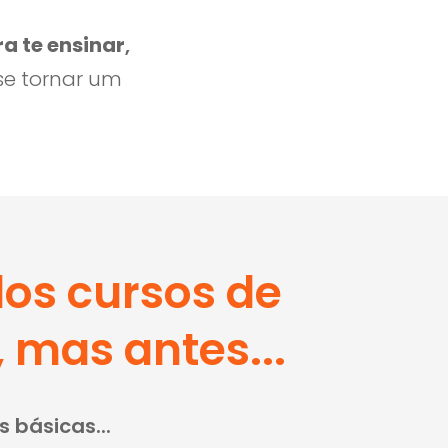
a te ensinar
,
se tornar um
dos cursos de
 mas antes...
 básicas...