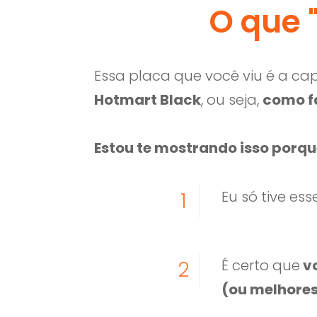
O que "
Essa placa que você viu é a c
Hotmart Black
, ou seja,
como fa
Estou te mostrando isso porqu
Eu só tive es
1
É certo que
v
2
(ou melhores