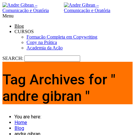
Menu
Blog
CURSOS
Formação Completa em Copywriting
Copy na Prática
Academia da Ação
SEARCH:
Tag Archives for "
andre gibran "
You are here:
Home
Blog
andre gibran