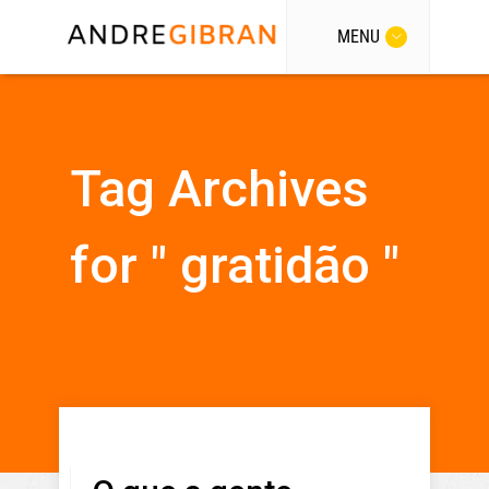
MENU
Tag Archives
for " gratidão "