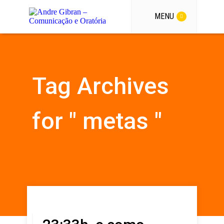
MENU
Tag Archives
for " metas "