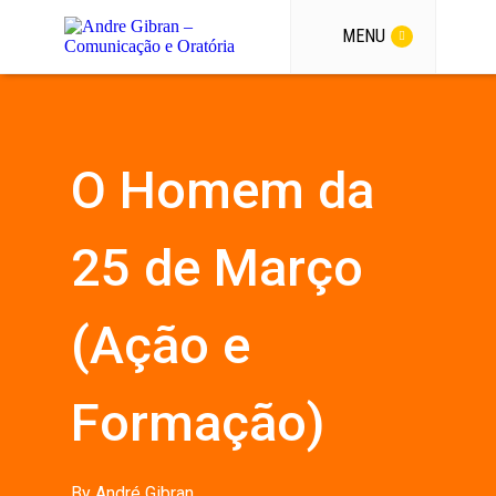
MENU
O Homem da
25 de Março
(Ação e
Formação)
By
André Gibran