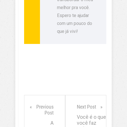
melhor pra você.
Espero te ajudar
com um pouco do
que já vivi!
Previous
Next Post
Post
Você é o que
A
você faz