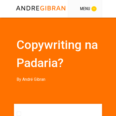
MENU
Copywriting na
Padaria?
By
André Gibran