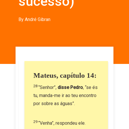
sucesso)
By
André Gibran
Mateus, capítulo 14:
28
“Senhor”,
disse Pedro
, “se és
tu, manda-me ir ao teu encontro
por sobre as águas”.
29
“Venha”, respondeu ele.